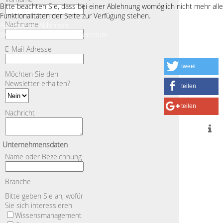
Bitte beachten Sie, dass bei einer Ablehnung womöglich nicht mehr alle
Lösungen
Wegweiser
Support
Funktionalitäten der Seite zur Verfügung stehen.
Service
Wissensmanagement
Evaluation
Nachname
Akzeptieren
Ablehnen
Unternehmen
Clustermanagement
Software-Pflege
Weitere Informationen
Impressum
Individuelle
E-Mail-Adresse
Lösungen
Unternehmen
Kontakt
tweet
Referenzen
Datenschutzerklärung
Möchten Sie den
Partner
Impressum
Newsletter erhalten?
teilen
Interesse an
ExpertFinder
teilen
Nachricht
Unternehmensdaten
Name oder Bezeichnung
Branche
Bitte geben Sie an, wofür
Sie sich interessieren
Wissensmanagement