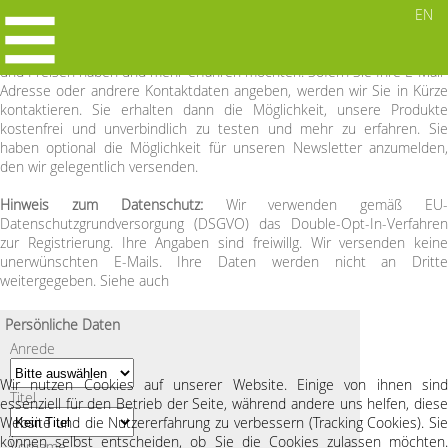
Bitte beachten Sie:
Dieses Formular dient ausschließlich dem Zweck
EN
der Registrierung zur Kontaktaufnahme mit C³ networking solutions, für
den Fall, dass Sie Interesse an unseren Produkten, Dienstleistungen
und Preisen haben und mehr erfahren möchten. Sofern Sie Ihre E-Mail-
Adresse oder andrere Kontaktdaten angeben, werden wir Sie in Kürze
kontaktieren. Sie erhalten dann die Möglichkeit, unsere Produkte
Sie interessieren sich für den
kostenfrei und unverbindlich zu testen und mehr zu erfahren. Sie
haben optional die Möglichkeit für unseren Newsletter anzumelden,
Einsatz der ExpertFinder-Software?
den wir gelegentlich versenden.
Sie haben folgende Möglichkeiten:
Hinweis zum Datenschutz:
Wir verwenden gemäß EU-
Füllen Sie folgendes Formular aus und klicken Sie anschließend auf
Datenschutzgrundversorgung (DSGVO) das Double-Opt-In-Verfahren
Senden. Wir versenden keine unerwünschten E-Mails!
zur Registrierung. Ihre Angaben sind freiwillg. Wir versenden keine
unerwünschten E-Mails. Ihre Daten werden nicht an Dritte
weitergegeben. Siehe auch
Datenschutzerklärung
Oder: Nehmen Sie direkt Kontakt mit uns auf. Wir freuen uns!
Persönliche Daten
info@c3-networking.de
Anrede
+49 (0) 228 38757858
Wir nutzen Cookies auf unserer Website. Einige von ihnen sind
Titel
essenziell für den Betrieb der Seite, während andere uns helfen, diese
Website und die Nutzererfahrung zu verbessern (Tracking Cookies). Sie
können selbst entscheiden, ob Sie die Cookies zulassen möchten.
Vorname
Home
Lösungen
Service